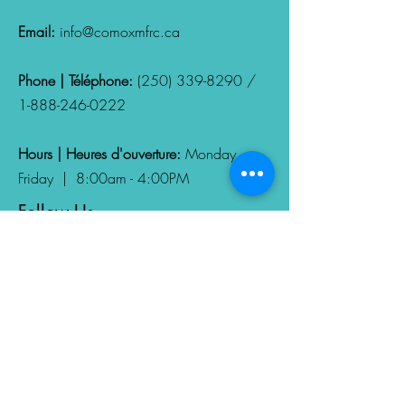
Email:
info@comoxmfrc.ca
Phone | Téléphone:
(250) 339-8290
/
1-888-246-0222
Hours | Heures d'ouverture:
Monday -
Friday | 8:00am - 4:00PM
Follow Us
Nous suivres
Fill out your Privacy and
Confidentiality Consent Form
Remplissez votre formulaire de
consentement à la confidentialité et