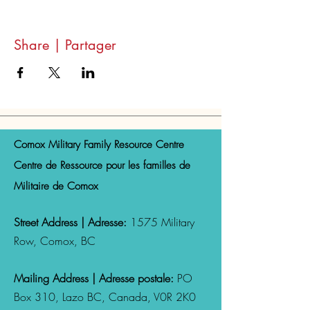
Share | Partager
Comox Military Family Resource Centre
Centre de Ressource pour les familles de
Militaire de Comox
Street Address | Adresse:
1575 Military
Row, Comox, BC
Mailing Address | Adresse postale:
PO
Box 310, Lazo
BC, Canada,
V0R 2K0