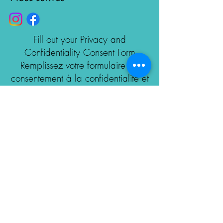
Fill out your Privacy and
Confidentiality Consent Form
Remplissez votre formulaire de
consentement à la confidentialité et
à la protection des données
personnelles.
HERE | ICI
First name | Prénom
*
Last name | nom de famille
*