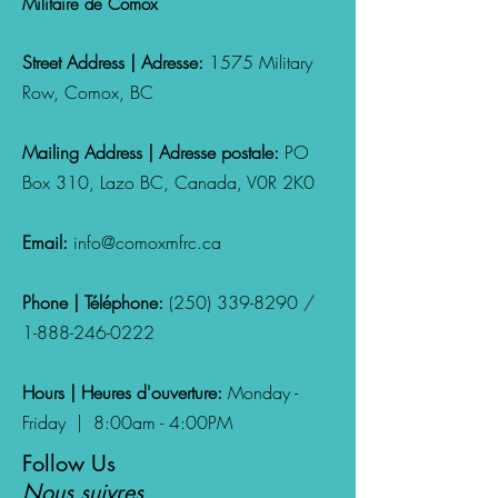
Militaire de Comox
Street Address | Adresse:
1575 Military
Row, Comox, BC
Mailing Address | Adresse postale:
PO
Box 310, Lazo
BC, Canada,
V0R 2K0
Email:
info@comoxmfrc.ca
Phone | Téléphone:
(250) 339-8290
/
1-888-246-0222
Hours | Heures d'ouverture:
Monday -
Friday | 8:00am - 4:00PM
Follow Us
Nous suivres