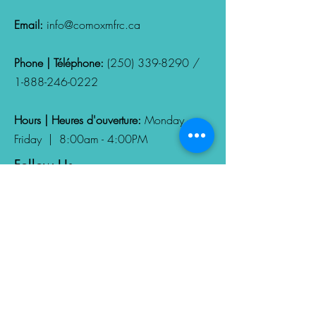
Email:
info@comoxmfrc.ca
Phone | Téléphone:
(250) 339-8290
/
1-888-246-0222
Hours | Heures d'ouverture:
Monday -
Friday | 8:00am - 4:00PM
Follow Us
Nous suivres
Fill out your Privacy and
Confidentiality Consent Form
Remplissez votre formulaire de
consentement à la confidentialité et