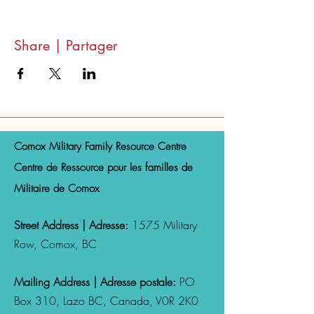
Share | Partager
Comox Military Family Resource Centre
Centre de Ressource pour les familles de
Militaire de Comox
Street Address | Adresse:
1575 Military
Row, Comox, BC
Mailing Address | Adresse postale:
PO
Box 310, Lazo
BC, Canada,
V0R 2K0